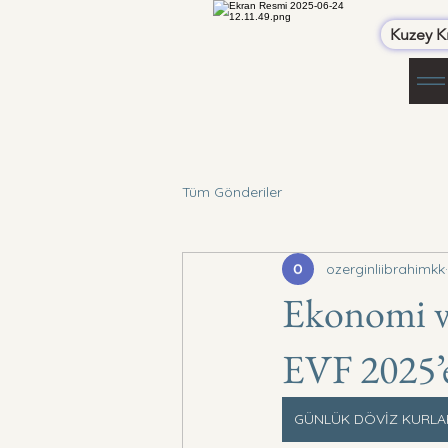
Kuzey Kı
Tüm Gönderiler
ozerginliibrahimkk
Ekonomi v
EVF 2025’e
GÜNLÜK DÖVİZ KURLA