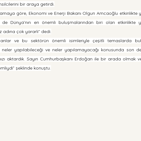
lcilerini bir araya getirdi.
lamaya göre, Ekonomi ve Enerji Bakanı Olgun Amcaoğlu etkinlikte 
 de Dünya’nın en önemli buluşmalarından biri olan etkinlikte y
 adına çok yararlı” dedi.
anlar ve bu sektörün önemli isimleriyle çeşitli temaslarda bul
neler yapılabileceği ve neler yapılamayacağı konusunda son derec
arımızı aktardık. Sayın Cumhurbaşkanı Erdoğan ile bir arada olmak 
emliydi” şeklinde konuştu.