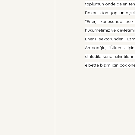
toplumun önde gelen temsi
Bakanlıktan yapılan açık
“Enerji konusunda belki
hükümetimiz ve devletimiz
Enerji sektöründen uzm
Amcaoğlu, “Ülkemiz için 
dinledik, kendi sıkıntıl
elbette bizim için çok ön