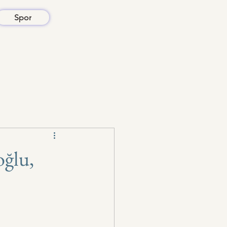
Spor
ğlu,