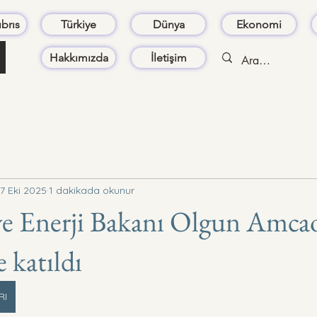
brıs
Türkiye
Dünya
Ekonomi
Hakkımızda
İletişim
7 Eki 2025
1 dakikada okunur
e Enerji Bakanı Olgun Amcao
 katıldı
RI