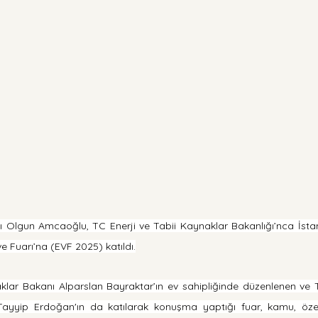
 Olgun Amcaoğlu, TC Enerji ve Tabii Kaynaklar Bakanlığı’nca İsta
ve Fuarı’na (EVF 2025) katıldı.
klar Bakanı Alparslan Bayraktar’ın ev sahipliğinde düzenlenen ve T
yyip Erdoğan'ın da katılarak konuşma yaptığı fuar, kamu, özel,