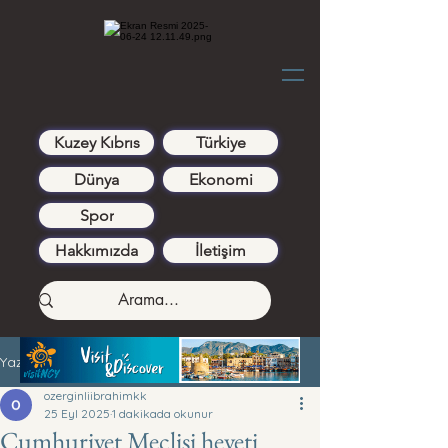
Kuzey Kıbrıs
Türkiye
Dünya
Ekonomi
Spor
Hakkımızda
İletişim
Yazı
ozerginliibrahimkk
25 Eyl 2025
1 dakikada okunur
Cumhuriyet Meclisi heyeti