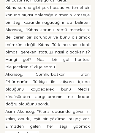
bir çözüm için çalışıyoruz” dedi.
Kıbrıs sorunu gibi çok hassas ve temel bir 
konuda siyasi polemiğe girmenin kimseye 
bir şey kazandırmayacağını da belirten 
Akansoy, “Kıbrıs sorunu, statü meselesini 
de içeren bir sorundur ve bunu dışlamak 
mümkün değil. Kıbrıs Türk halkının dahil 
olması gereken statüyü nasıl alacaksınız? 
Hangi yol? Nasıl bir yol haritası 
izleyeceksiniz” diye sordu.
Akansoy, Cumhurbaşkanı Tufan 
Erhürman’ın Türkiye ile istişare içinde 
olduğunu kaydederek, bunu Meclis 
kürsüsünden sorgulamanın ne kadar 
doğru olduğunu sordu.
Asım Akansoy, “Kıbrıs adasında güvenilir, 
kalıcı, onurlu, eşit bir çözüme ihtiyaç var. 
Elimizden gelen her şeyi yapmak 