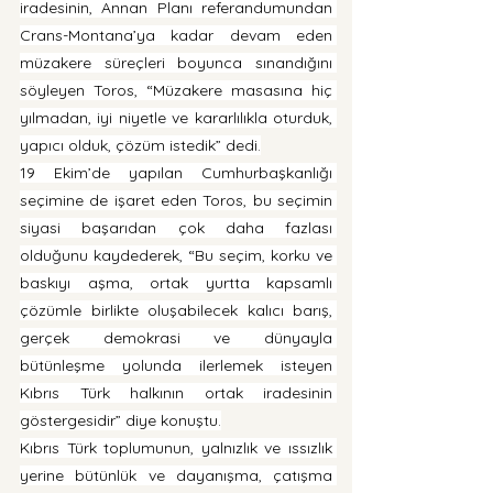
iradesinin, Annan Planı referandumundan 
Crans-Montana’ya kadar devam eden 
müzakere süreçleri boyunca sınandığını 
söyleyen Toros, “Müzakere masasına hiç 
yılmadan, iyi niyetle ve kararlılıkla oturduk, 
yapıcı olduk, çözüm istedik” dedi.
19 Ekim’de yapılan Cumhurbaşkanlığı 
seçimine de işaret eden Toros, bu seçimin 
siyasi başarıdan çok daha fazlası 
olduğunu kaydederek, “Bu seçim, korku ve 
baskıyı aşma, ortak yurtta kapsamlı 
çözümle birlikte oluşabilecek kalıcı barış, 
gerçek demokrasi ve dünyayla 
bütünleşme yolunda ilerlemek isteyen 
Kıbrıs Türk halkının ortak iradesinin 
göstergesidir” diye konuştu.
Kıbrıs Türk toplumunun, yalnızlık ve ıssızlık 
yerine bütünlük ve dayanışma, çatışma 