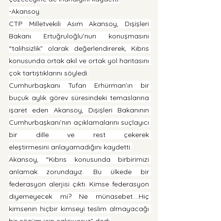
-Akansoy
CTP Milletvekili Asım Akansoy, Dışişleri 
Bakanı Ertuğruloğlu'nun konuşmasını 
“talihsizlik” olarak değerlendirerek, Kıbrıs 
konusunda ortak akıl ve ortak yol haritasını 
çok tartıştıklarını söyledi.
Cumhurbaşkanı Tufan Erhürman’ın bir 
buçuk aylık görev süresindeki temaslarına 
işaret eden Akansoy, Dışişleri Bakanının 
Cumhurbaşkanı’nın açıklamalarını suçlayıcı 
bir dille ve rest çekerek 
eleştirmesini anlayamadığını kaydetti.
Akansoy, “Kıbrıs konusunda birbirimizi 
anlamak zorundayız. Bu ülkede bir 
federasyon alerjisi çıktı. Kimse federasyon 
diyemeyecek mi? Ne münasebet….Hiç 
kimsenin hiçbir kimseyi teslim almayacağı 