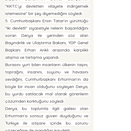
"KKTC’yi devletten vilayete indirgemek 
istemesine" bir şey diyemediğini söyledi.
5. Cumhurbaşkanı Ersin Tatar’ın yürüttüğü 
"iki devletli" siyasetiyle nelerin başarıldığını 
soran Derya ile yerinden söz alan 
Bayındırlık ve Ulaştırma Bakanı, YDP Genel 
Başkanı Erhan Arıklı arasında karşılıklı 
atışma ve tartışma yaşandı.
Burasını yurt bilen insanların ülkenin taşını, 
toprağını, insanını, suyunu ve havasını 
sevdiğini, Cumhurbaşkanı Erhürman’ın da 
böyle bir insan olduğunu söyleyen Derya, 
bu yurdu satılacak mal olarak görenlerin 
çözümden korktuğunu söyledi.
Derya, bu toplumla ilgili gailesi olan 
Erhürman’a sonsuz güven duyduğunu ve 
Türkiye ile istişare içinde bu sorunu 
çözeceğine de inandığını kaydetti.