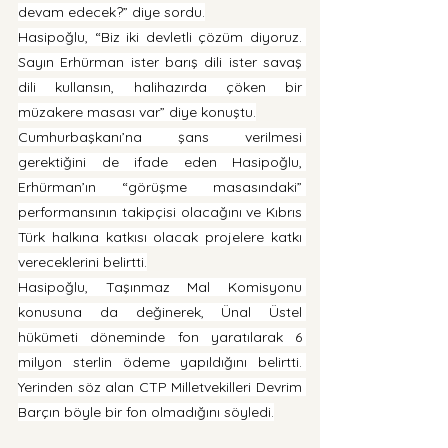
devam edecek?” diye sordu.
Hasipoğlu, “Biz iki devletli çözüm diyoruz. 
Sayın Erhürman ister barış dili ister savaş 
dili kullansın, halihazırda çöken bir 
müzakere masası var” diye konuştu.
Cumhurbaşkanı’na şans verilmesi 
gerektiğini de ifade eden Hasipoğlu, 
Erhürman’ın “görüşme masasındaki” 
performansının takipçisi olacağını ve Kıbrıs 
Türk halkına katkısı olacak projelere katkı 
vereceklerini belirtti.
Hasipoğlu, Taşınmaz Mal Komisyonu 
konusuna da değinerek, Ünal Üstel 
hükümeti döneminde fon yaratılarak 6 
milyon sterlin ödeme yapıldığını belirtti. 
Yerinden söz alan CTP Milletvekilleri Devrim 
Barçın böyle bir fon olmadığını söyledi.