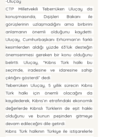
-Uluçay
CTP Milletvekili Teberrüken Uluçay da 
konuşmasında, Dışişleri Bakanı ile 
görüşlerinin uzlaşmadığını ama birbirini 
anlamanın önemli olduğunu kaydetti. 
Uluçay, Cumhurbaşkanı Erhürman’ın farklı 
kesimlerden aldığı yüzde 63’lük desteğin 
önemsenmesi gereken bir konu olduğunu 
belirtti. Uluçay, “Kıbrıs Türk halkı bu 
seçimde, iradesine ve idaresine sahip 
çıktığını gösterdi” dedi.
Teberrüken Uluçay, 5 yıllık sürecin Kıbrıs 
Türk halkı için önemli olacağını da 
kaydederek, Kıbrıs’ın etrafındaki ekonomik 
değerlerde Kıbrıslı Türklerin de eşit hakkı 
olduğunu ve bunun peşinden gitmeye 
devam edileceğini dile getirdi.
Kıbrıs Türk halkının Türkiye ile istişarelerle 