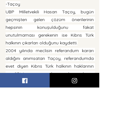
-Taçoy
UBP Milletvekili Hasan Taçoy, bugün 
geçmişten gelen çözüm önerilerinin 
hepsinin konuşulduğunu fakat 
unutulmaması gerekenin ise Kıbrıs Türk 
halkının çıkarları olduğunu kaydetti.
2004 yılında meclisin referandum kararı 
aldığını anımsatan Taçoy, referandumda 
evet diyen Kıbrıs Türk halkının haklarının 
yendiğini ve esas bunun konuşulması 
gerektiğini söyledi.
GKRY’nin elinde bulunduğu gücü sadece 
kendi çıkarları için kullandığını dile getiren 
Taçoy, bu bilinçle hareket edilerek, burada 
saatlerce didişmeye devam edilmemesi 
gerektiğini belirtti.
KKTC Meclisi olarak ortaya koyulması 
gerekenin bir çözüm şekli olmadığını dile 