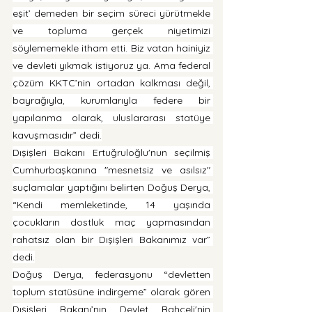
eşit’ demeden bir seçim süreci yürütmekle 
ve topluma gerçek niyetimizi 
söylememekle itham etti. Biz vatan hainiyiz 
ve devleti yıkmak istiyoruz ya. Ama federal 
çözüm KKTC’nin ortadan kalkması değil, 
bayrağıyla, kurumlarıyla federe bir 
yapılanma olarak, uluslararası statüye 
kavuşmasıdır” dedi.
Dışişleri Bakanı Ertuğruloğlu'nun seçilmiş 
Cumhurbaşkanına "mesnetsiz ve asılsız" 
suçlamalar yaptığını belirten Doğuş Derya, 
“Kendi memleketinde, 14 yaşında 
çocukların dostluk maç yapmasından 
rahatsız olan bir Dışişleri Bakanımız var” 
dedi.
Doğuş Derya, federasyonu “devletten 
toplum statüsüne indirgeme” olarak gören 
Dışişleri Bakanı’nın Devlet Bahçeli'nin 