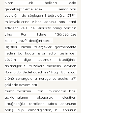
Kıbrıs Türk halkına asla 
gerçekleştirilemeyecek senaryolar 
satıldığını da söyleyen Ertuğruloğlu, CTP’li 
milletvekillerine Kıbrıs sorunu nasıl tarif 
ettiklerini ve Güney Kıbrıs'ta hangi partinin 
çıkıp Rum lidere “Görüşünüze 
katılmıyoruz?” dediğini sordu.
Dışişleri Bakanı, “Gerçekleri görmemekte 
neden bu kadar ısrar edip, teslimiyeti 
çözüm diye satmak istediğinizi 
anlamıyoruz. Müzakere masasını deviren 
Rum oldu. Bedel ödedi mi? Hayır. Bu hayal 
ürünü senaryolarla nereye varacaksınız?” 
şeklinde devam etti.
Cumhurbaşkanı Tufan Erhürman’ın bazı 
açıklamalarını okuyarak, eleştiren 
Ertuğruloğlu, tarafların Kıbrıs sorununa 
bakışı aynı olmadığından, bu sorunun 