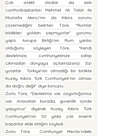
Çok istekli olsalar da eski 
cumhurbaşkanları Mehmet Ali Talat ile 
Mustafa Akıncı’nın da Kıbrıs sorunu 
çözemediğini belirten Töre, “Rumlar 
bildikleri yoldan şaşmıyorlar” yorumu 
yaptı. Avrupa Birliği’nin Rum yanlısı 
olduğunu söyleyen Töre, “Kendi 
devletinize, cumhuriyetinize sahip 
çıkmadan dünyaya açılamazsınız. Sizi 
yutarlar… Türkiye’nin olmadığı bir birlikte 
Kuzey Kıbrıs Türk Cumhuriyeti’nin olması 
da doğru değil” diye konuştu.
Zorlu Töre, “Devletimiz var, özgürlüğümüz 
var, Anavatan burada, güvenlik içinde 
yaşıyoruz” diyerek Kuzey Kıbrıs Türk 
Cumhuriyeti’nin 50 yılda çok önemli 
başarılar elde ettiğini söyledi.
Zorlu Töre,  Cumhuriyet Meclisi’ndeki 