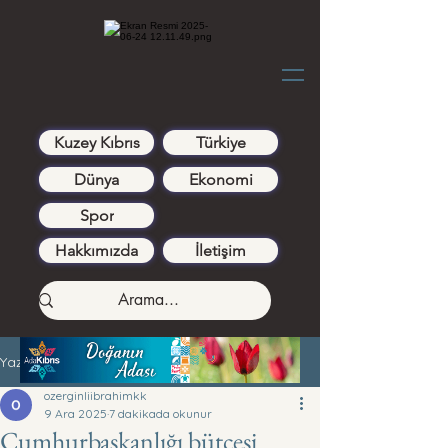
Kuzey Kıbrıs
Türkiye
Dünya
Ekonomi
Spor
Hakkımızda
İletişim
Yazı
ozerginliibrahimkk
9 Ara 2025
7 dakikada okunur
Cumhurbaşkanlığı bütçesi