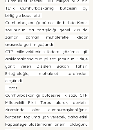
Cumhuriyet Meclisi, 801 milyon 982 bin 
TL’lik Cumhurbaşkanlığı bütçesini oy 
birliğiyle kabul etti. 
Cumhurbaşkanlığı bütçesi ile birlikte Kıbrıs 
sorununun da tartışıldığı genel kurulda 
zaman zaman muhalefetle iktidar 
arasında gerilim yaşandı.
CTP milletvekillerinin federal çözümle ilgili 
açıklamalarına “Hayal satıyorsunuz…” diye 
yanıt veren Dışişleri Bakanı Tahsin 
Ertuğruloğlu, muhalefet tarafından 
eleştirildi.
-Toros
Cumhurbaşkanlığı bütçesine ilk sözü CTP 
Milletvekili Fikri Toros alarak, devletin 
zirvesinde olan cumhurbaşkanlığının 
bütçesini topluma yön verecek, daha etkili 
kapasiteye ulaştırmanın önemli olduğunu 