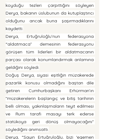
koyduğu tezleri çarpıttığını söyleyen 
Derya, bakanın üslubunun da kutuplaştırıcı 
olduğunu ancak buna şaşırmadıklarını 
kaydetti.
Derya, Ertuğruloğlu’nun federasyona 
“aldatmaca” demesinin federasyonu 
görüşen tüm liderleri bir aldatmacanın 
parçası olarak konumlandırmak anlamına 
geldiğini söyledi.
Doğuş Derya, siyasi eşitliğin müzakerede 
pazarlık konusu olmadığını baştan dile 
getiren Cumhurbaşkanı Erhürman'ın 
"müzakerelerin başlangıç ve bitiş tarihinin 
belli olması, yakınlaşmaların teyit edilmesi 
ve Rum tarafı masayı terk ederse 
statükoya geri dönüş olmayacağını" 
söylediğini anımsattı.
Derya, “Sayın Ertuğruloğlu, bizi ‘egemen 