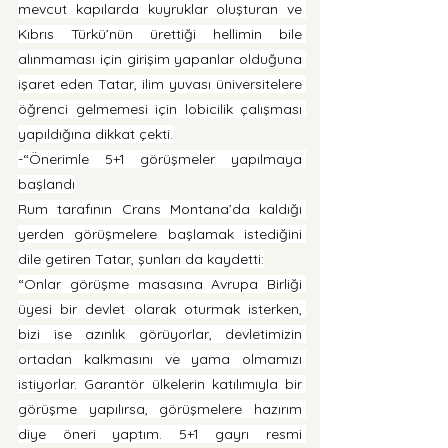
mevcut kapılarda kuyruklar oluşturan ve 
Kıbrıs Türkü’nün ürettiği hellimin bile 
alınmaması için girişim yapanlar olduğuna 
işaret eden Tatar, ilim yuvası üniversitelere 
öğrenci gelmemesi için lobicilik çalışması 
yapıldığına dikkat çekti.
-“Önerimle 5+1 görüşmeler yapılmaya 
başlandı
Rum tarafının Crans Montana’da kaldığı 
yerden görüşmelere başlamak istediğini 
dile getiren Tatar, şunları da kaydetti:
“Onlar görüşme masasına Avrupa Birliği 
üyesi bir devlet olarak oturmak isterken, 
bizi ise azınlık görüyorlar, devletimizin 
ortadan kalkmasını ve yama olmamızı 
istiyorlar. Garantör ülkelerin katılımıyla bir 
görüşme yapılırsa, görüşmelere hazırım 
diye öneri yaptım. 5+1 gayrı resmi 