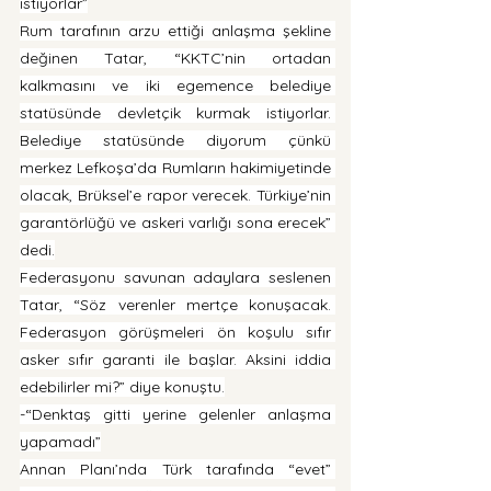
istiyorlar”
Rum tarafının arzu ettiği anlaşma şekline 
değinen Tatar, “KKTC’nin ortadan 
kalkmasını ve iki egemence belediye 
statüsünde devletçik kurmak istiyorlar. 
Belediye statüsünde diyorum çünkü 
merkez Lefkoşa’da Rumların hakimiyetinde 
olacak, Brüksel’e rapor verecek. Türkiye’nin 
garantörlüğü ve askeri varlığı sona erecek” 
dedi.
Federasyonu savunan adaylara seslenen 
Tatar, “Söz verenler mertçe konuşacak. 
Federasyon görüşmeleri ön koşulu sıfır 
asker sıfır garanti ile başlar. Aksini iddia 
edebilirler mi?” diye konuştu.
-“Denktaş gitti yerine gelenler anlaşma 
yapamadı”
Annan Planı’nda Türk tarafında “evet” 