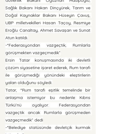
Güvenlik Bakanı Oğuzhan Hasipoğlu, 
Sağlık Bakanı Hakan Dinçyürek, Tarım ve 
Doğal Kaynaklar Bakanı Hüseyin Çavuş, 
UBP milletvekilleri Hasan Taçoy, Resmiye 
Eroğlu Canaltay, Ahmet Savaşan ve Sunat 
Atun katıldı.
-“Federasyondan vazgeçtik, Rumlarla 
görüşmekten vazgeçmedik”
Ersin Tatar konuşmasında iki devletli 
çözüm siyasetine işaret ederek, Rum tarafı 
ile görüşmediği yönündeki eleştirilerin 
yalan olduğunu söyledi.
Tatar, “Rum tarafı eşitlik temelinde bir 
anlaşma istemiyor bu nedenle Kıbrıs 
Türkü’nü oyalıyor. Federasyondan 
vazgeçtik ancak Rumlarla görüşmeden 
vazgeçmedik” dedi
-“Belediye statüsünde devletçik kurmak 