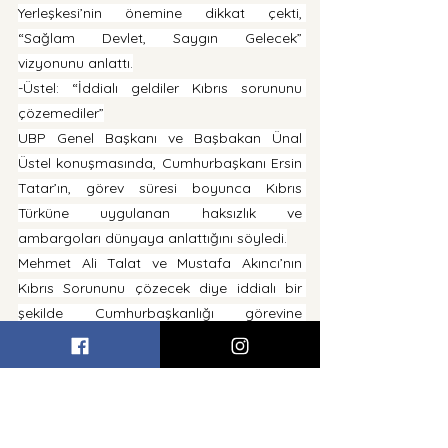
Yerleşkesi’nin önemine dikkat çekti, 
“Sağlam Devlet, Saygın Gelecek” 
vizyonunu anlattı.
-Üstel: “İddialı geldiler Kıbrıs sorununu 
çözemediler”
UBP Genel Başkanı ve Başbakan Ünal 
Üstel konuşmasında, Cumhurbaşkanı Ersin 
Tatar’ın, görev süresi boyunca Kıbrıs 
Türküne uygulanan haksızlık ve 
ambargoları dünyaya anlattığını söyledi.
Mehmet Ali Talat ve Mustafa Akıncı’nın 
Kıbrıs Sorununu çözecek diye iddialı bir 
şekilde Cumhurbaşkanlığı görevine 
geldiğini ancak başarılı olmadığın 
kaydeden Üstel, başarısız olan ve hayal 
kırıklığına uğrayan Talat’ın, “Kendimi 
Sarayönü’nde asayım mı?”, Akıncı’nın ise 
“Bizim neslin son denemesiydi, başarılı 