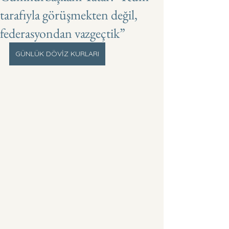
tarafıyla görüşmekten değil,
federasyondan vazgeçtik”
GÜNLÜK DÖVİZ KURLARI