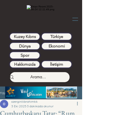
Kuzey Kıbrıs
Türkiye
Dünya
Ekonomi
Spor
Hakkımızda
İletişim
Yazı
ozerginliibrahimkk
3 Eki 2025
3 dakikada okunur
Cumhurbaşkanı Tatar: “Rum