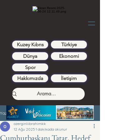
Kuzey Kıbrıs
Türkiye
Dünya
Ekonomi
Spor
Hakkımızda
İletişim
Yazı
ozerginliibrahimkk
12 Ağu 2025
1 dakikada okunur
Cumhurbaşkanı Tatar, Hedef