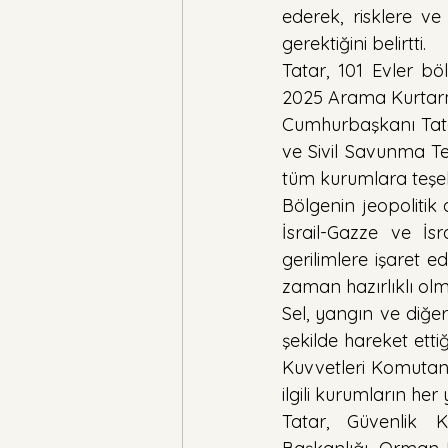
ederek, risklere ve
gerektiğini belirtti.
Tatar, 101 Evler b
2025 Arama Kurtarma
Cumhurbaşkanı Tatar,
ve Sivil Savunma Te
tüm kurumlara teşek
Bölgenin jeopolitik 
İsrail-Gazze ve İsr
gerilimlere işaret ed
zaman hazırlıklı ol
Sel, yangın ve diğer
şekilde hareket etti
Kuvvetleri Komutanlığ
ilgili kurumların her 
Tatar, Güvenlik Ku