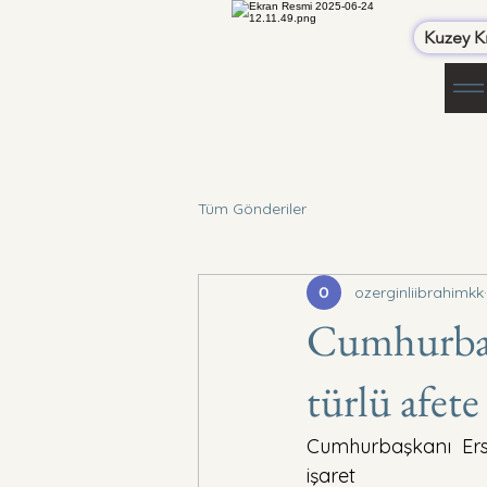
Kuzey Kı
Tüm Gönderiler
ozerginliibrahimkk
Cumhurbaşk
türlü afete 
Cumhurbaşkanı Ersi
işaret 