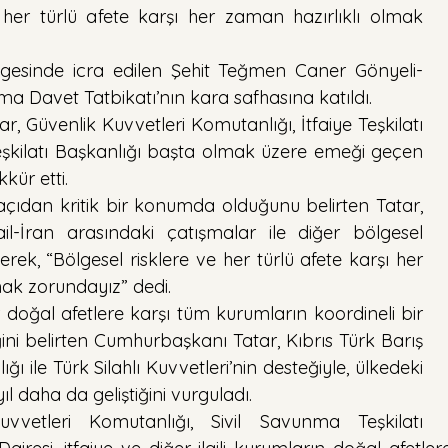
 her türlü afete karşı her zaman hazırlıklı olmak 
ölgesinde icra edilen Şehit Teğmen Caner Gönyeli-
 Davet Tatbikatı’nın kara safhasına katıldı. 
 Güvenlik Kuvvetleri Komutanlığı, İtfaiye Teşkilatı 
şkilatı Başkanlığı başta olmak üzere emeği geçen 
kür etti.
açıdan kritik bir konumda olduğunu belirten Tatar, 
ail-İran arasındaki çatışmalar ile diğer bölgesel 
erek, “Bölgesel risklere ve her türlü afete karşı her 
mak zorundayız” dedi.
 doğal afetlere karşı tüm kurumların koordineli bir 
ğini belirten Cumhurbaşkanı Tatar, Kıbrıs Türk Barış 
ı ile Türk Silahlı Kuvvetleri’nin desteğiyle, ülkedeki 
yıl daha da geliştiğini vurguladı.
vvetleri Komutanlığı, Sivil Savunma Teşkilatı 