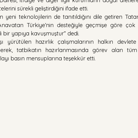
resi, itfaiye ve diğer ilgili kurumların doğal afetlere 
rini sürekli geliştirdiğini ifade etti.
n yeni teknolojilerin de tanıtıldığını dile getiren Tata
Anavatan Türkiye’nin desteğiyle geçmişe göre çok da
i bir yapıya kavuşmuştur” dedi.
şı yürütülen hazırlık çalışmalarının halkın devlete
leyerek, tatbikatın hazırlanmasında görev alan tüm
olayı basın mensuplarına teşekkür etti.