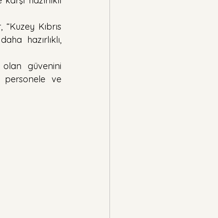
karşı hazırlıklı 
r, “Kuzey Kıbrıs 
ha hazırlıklı, 
 olan güvenini 
 personele ve 