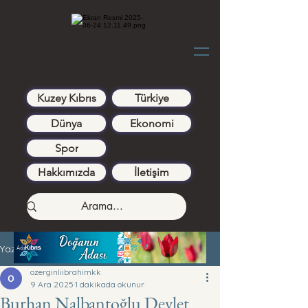
Kuzey Kıbrıs
Türkiye
Dünya
Ekonomi
Spor
Hakkımızda
İletişim
Yazı
ozerginliibrahimkk
9 Ara 2025
1 dakikada okunur
Burhan Nalbantoğlu Devlet