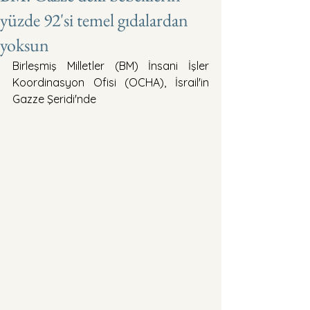
yüzde 92'si temel gıdalardan
yoksun
Birleşmiş Milletler (BM) İnsani İşler 
Koordinasyon Ofisi (OCHA), İsrail'in 
Gazze Şeridi'nde 