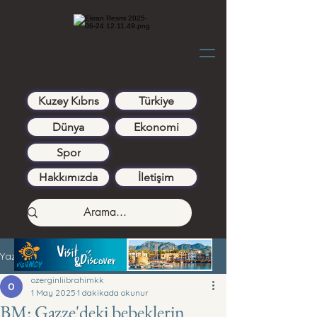
Kuzey Kıbrıs
Türkiye
Dünya
Ekonomi
Spor
Hakkımızda
İletişim
Yazı
ozerginliibrahimkk
1 May 2025
1 dakikada okunur
BM: Gazze'deki bebeklerin