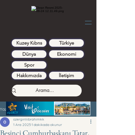
Kuzey Kıbrıs
Türkiye
Dünya
Ekonomi
Spor
Hakkımızda
İletişim
Yazı
ozerginliibrahimkk
1 Ara 2025
1 dakikada okunur
Beşinci Cumhurbaşkanı Tatar,