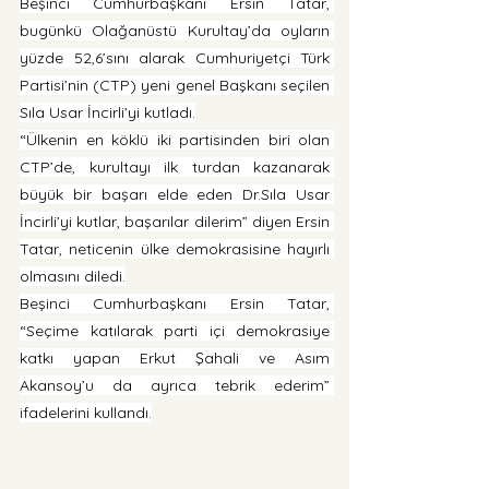
Beşinci Cumhurbaşkanı Ersin Tatar, 
bugünkü Olağanüstü Kurultay’da oyların 
yüzde 52,6’sını alarak Cumhuriyetçi Türk 
Partisi’nin (CTP) yeni genel Başkanı seçilen 
Sıla Usar İncirli’yi kutladı.
“Ülkenin en köklü iki partisinden biri olan 
CTP’de, kurultayı ilk turdan kazanarak 
büyük bir başarı elde eden Dr.Sıla Usar 
İncirli’yi kutlar, başarılar dilerim” diyen Ersin 
Tatar, neticenin ülke demokrasisine hayırlı 
olmasını diledi.
Beşinci Cumhurbaşkanı Ersin Tatar, 
“Seçime katılarak parti içi demokrasiye 
katkı yapan Erkut Şahali ve Asım 
Akansoy’u da ayrıca tebrik ederim” 
ifadelerini kullandı.