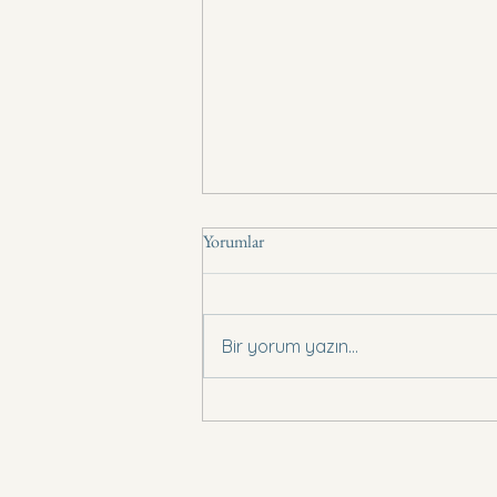
Yorumlar
Basın Bildirisi .,
Bir yorum yazın...