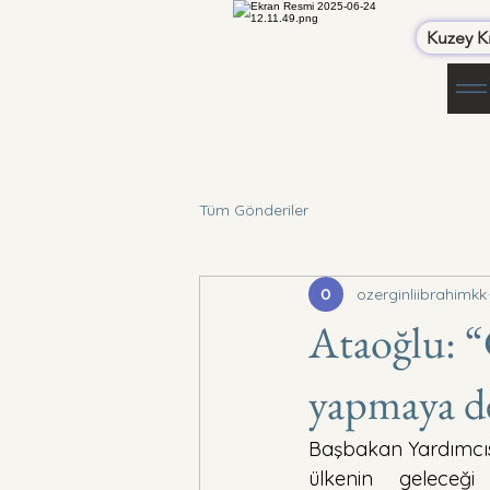
Kuzey Kı
Tüm Gönderiler
ozerginliibrahimkk
Ataoğlu: “
yapmaya d
Başbakan Yardımcısı
ülkenin geleceğ