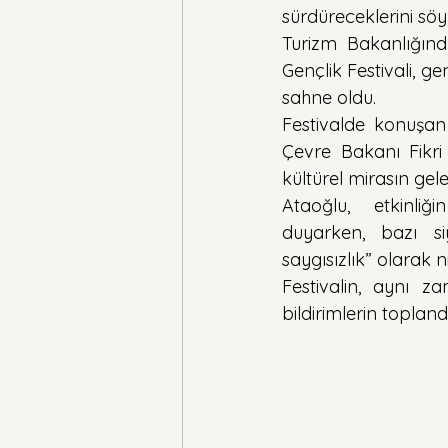
sürdüreceklerini söyl
Turizm Bakanlığınd
Gençlik Festivali, g
sahne oldu.
Festivalde konuşan
Çevre Bakanı Fikri 
kültürel mirasın ge
Ataoğlu, etkinli
duyarken, bazı siy
saygısızlık” olarak ni
Festivalin, aynı z
bildirimlerin topland