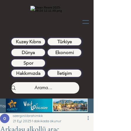
Kuzey Kıbrıs
Türkiye
Dünya
Ekonomi
Spor
Hakkımızda
İletişim
Yazı
ozerginliibrahimkk
21 Eyl 2025
1 dakikada okunur
Arkadaşı alkollü araç