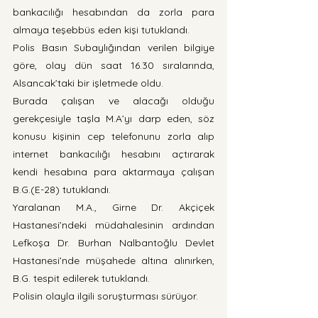
bankacılığı hesabından da zorla para 
almaya teşebbüs eden kişi tutuklandı.
Polis Basın Subaylığından verilen bilgiye 
göre, olay dün saat 16.30 sıralarında, 
Alsancak’taki bir işletmede oldu.
Burada çalışan ve alacağı olduğu 
gerekçesiyle taşla M.A’yı darp eden, söz 
konusu kişinin cep telefonunu zorla alıp 
internet bankacılığı hesabını açtırarak 
kendi hesabına para aktarmaya çalışan 
B.G.(E-28) tutuklandı.
Yaralanan M.A., Girne Dr. Akçiçek 
Hastanesi’ndeki müdahalesinin ardından 
Lefkoşa Dr. Burhan Nalbantoğlu Devlet 
Hastanesi’nde müşahede altına alınırken, 
B.G. tespit edilerek tutuklandı.
Polisin olayla ilgili soruşturması sürüyor.