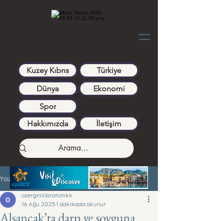
Kuzey Kıbrıs
Türkiye
Dünya
Ekonomi
Spor
Hakkımızda
İletişim
Yazı
ozerginliibrahimkk
16 Ağu 2025
1 dakikada okunur
Alsancak’ta darp ve soyguna