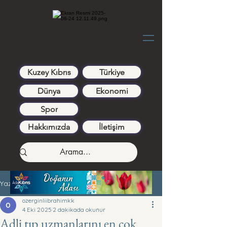
Kuzey Kıbrıs
Türkiye
Dünya
Ekonomi
Spor
Hakkımızda
İletişim
Yazı
ozerginliibrahimkk
4 Eki 2025
2 dakikada okunur
Adli tıp uzmanlarını en çok