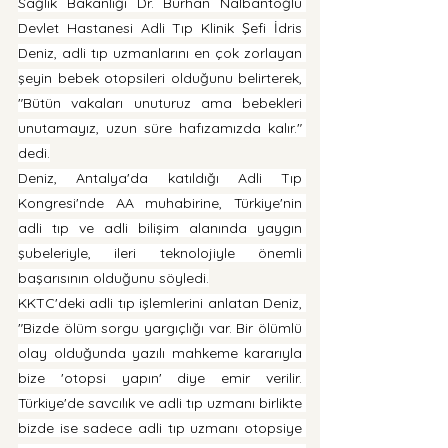
Sağlık Bakanlığı Dr. Burhan Nalbantoğlu 
Devlet Hastanesi Adli Tıp Klinik Şefi İdris 
Deniz, adli tıp uzmanlarını en çok zorlayan 
şeyin bebek otopsileri olduğunu belirterek, 
"Bütün vakaları unuturuz ama bebekleri 
unutamayız, uzun süre hafızamızda kalır." 
dedi.
Deniz, Antalya'da katıldığı Adli Tıp 
Kongresi'nde AA muhabirine, Türkiye'nin 
adli tıp ve adli bilişim alanında yaygın 
şubeleriyle, ileri teknolojiyle önemli 
başarısının olduğunu söyledi.
KKTC'deki adli tıp işlemlerini anlatan Deniz, 
"Bizde ölüm sorgu yargıçlığı var. Bir ölümlü 
olay olduğunda yazılı mahkeme kararıyla 
bize 'otopsi yapın' diye emir verilir. 
Türkiye'de savcılık ve adli tıp uzmanı birlikte 
bizde ise sadece adli tıp uzmanı otopsiye 