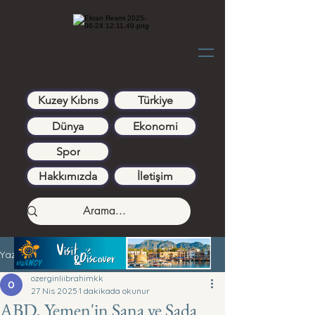
Kuzey Kıbrıs
Türkiye
Dünya
Ekonomi
Spor
Hakkımızda
İletişim
Yazı
ozerginliibrahimkk
27 Nis 2025
1 dakikada okunur
ABD, Yemen'in Sana ve Sada