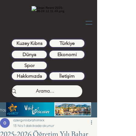
Kuzey Kıbrıs
Türkiye
Dünya
Ekonomi
Spor
Hakkımızda
İletişim
Yazı
ozerginliibrahimkk
13 Nis
1 dakikada okunur
2025-2026 Öğretim Yılı Bahar