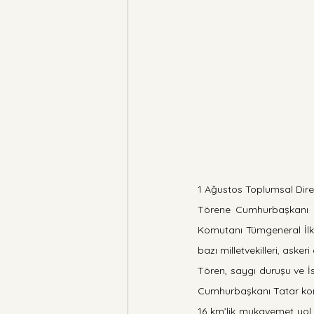
1 Ağustos Toplumsal Dire
Törene Cumhurbaşkanı Er
Komutanı Tümgeneral İlke
bazı milletvekilleri, askeri
Tören, saygı duruşu ve İs
Cumhurbaşkanı Tatar ko
16 km’lik mukavemet yol