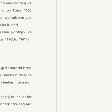
halkının Varoluş ve 
 anan Tatar, 1960 
dahale hakkının çok 
ulduk” dedi.
ini yaptığını ve 
os 1976’da TMT’nin 
 yıldır burada barış 
 Rumların da işine 
 herkesin aklıselim 
çektiğini, ne acılar 
farkında değiller” 