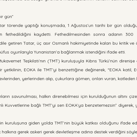
bir gün”
ar törende yaptığı konuşmada, 1 Ağustos’un tarihi bir gün olduğu
ın fethedildiğini kaydetti. Fethedilmesinden sonra adanın 300 y
ile getiren Tatar, üç asır Osmanlı hakimiyetinde kalan bu kritik ve
nüfus oyunlarıyla Yunanistan’a bağlanmak istendiğini ifade etti.
ukavemet Teşkilatı’nın (TMT) kuruluşuyla Kıbrıs Türkü’nün direnişe 
r yetkilinin, EOKA ile TMT’yi benzettiğine değinerek, “EOKA katil,
ı evlerinden, yerlerinden alıp, çukurlara gömen, onları vuran, katleden b
rın savunulması, halkın direnebilmesi için kurulduğunun altını çize
ahlı Kuvvetlerine bağlı TMT’yi sen EOKA’ya benzetemezsin” diyerek, 
nin kuruluşuna giden yolda TMT’nin büyük katkısı olduğunu ifade 
rk halkına gerek askeri gerek devletleşme adına destek verdiğini söyle