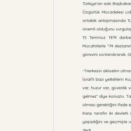
Türkiye’nin eski Başbakan
Özgürlük Mücadelesi Lid
ortaklık anlaşmasında Tür
önemli olduğunu vurgulaya
15 Temmuz 1974 darbes
Mücahitlerle “74 destanı
görevini sonlandırarak, GK
-"Herkesin aklıselim olmas
İsrail'li bazı yetkilileri
var, huzur var, güvenlik
gelmez” diye konuştu. Tat
olması gerektiğini ifade et
Karşı tarafın iki devletli
yaşadığını ve geçmişte u
dedi.