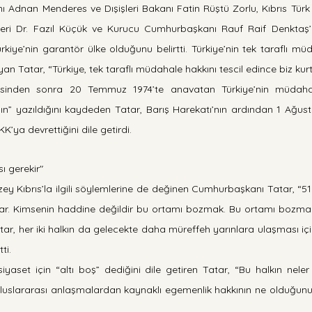
ı Adnan Menderes ve Dışişleri Bakanı Fatin Rüştü Zorlu, Kıbrıs Türk 
eri Dr. Fazıl Küçük ve Kurucu Cumhurbaşkanı Rauf Raif Denktaş’ı
kiye’nin garantör ülke olduğunu belirtti. Türkiye’nin tek taraflı mü
n Tatar, “Türkiye, tek taraflı müdahale hakkını tescil edince biz kurt
inden sonra 20 Temmuz 1974’te anavatan Türkiye’nin müdahales
nın” yazıldığını kaydeden Tatar, Barış Harekatı’nın ardından 1 Ağust
K’ya devrettiğini dile getirdi.
ı gerekir"
n Kuzey Kıbrıs’la ilgili söylemlerine de değinen Cumhurbaşkanı Tatar, “51
 var. Kimsenin haddine değildir bu ortamı bozmak. Bu ortamı bozmak
ar, her iki halkın da gelecekte daha müreffeh yarınlara ulaşması için
ti.
 siyaset için “altı boş” dediğini dile getiren Tatar, “Bu halkın neler 
luslararası anlaşmalardan kaynaklı egemenlik hakkının ne olduğunun 