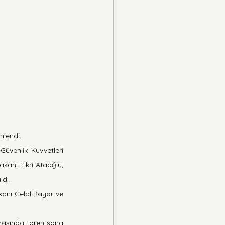
lendi.  
üvenlik Kuvvetleri 
anı Fikri Ataoğlu, 
ldı.
kanı Celal Bayar ve 
rasında tören sona 