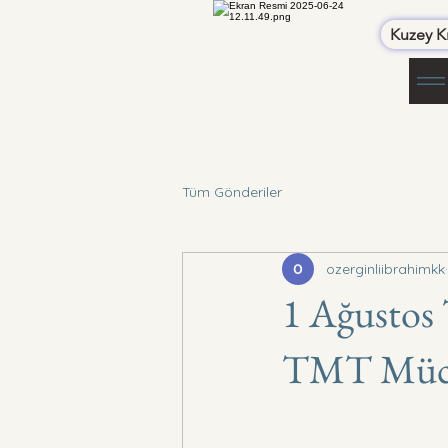
Kuzey Kı
Tüm Gönderiler
ozerginliibrahimkk
1 Ağustos 
TMT Mücah