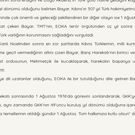
nin sona erdiğini ve Doğu Akdeniz’in Türk gölü haline geldiğini kayd
ıl dönümü olduğunu belirten Bayar, Kıbrıs’ın 307 yıl Türk hakimiyetind
hinde çok önemli ve geleceği şekillendiren bir diğer olayın ise 1 Ağus
kat çeken Bayar, TMT’nin, EOKA terör örgütünden üç yıl sonra
ürk varlığının korunmasını sağladığını vurguladı.
anlı Noelinden sonra en zor şartlarda Kıbrıs Türklerinin, milli kurt
e geçit vermediğinin altını çizen Bayar, Barış Harekatı’nın birinci ve
hit ordusunun, Mehmetçik ile kucaklaşarak, harekatın başarıya 
ti.
e dil uzatanlar olduğunu, EOKA ile bir tutulduğunu dile getiren Baya
ekatı sonrasında 1 Ağustos 1976’da görevini sonlandırarak, GKK’ya 
, aynı zamanda GKK’nın 49’uncu kuruluş yıl dönümü olduğuna işaret 
 temellerinin atıldığı gündür 1 Ağustos. Tüm halkımıza kutlu olsun” d