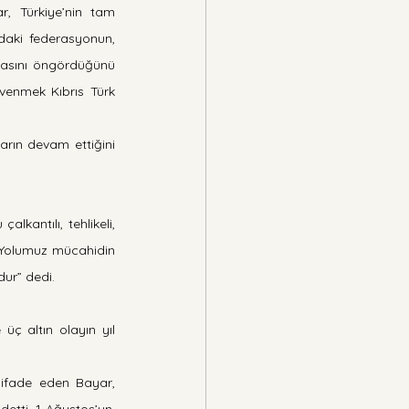
, Türkiye’nin tam 
daki federasyonun, 
asını öngördüğünü 
enmek Kıbrıs Türk 
arın devam ettiğini 
kantılı, tehlikeli, 
“Yolumuz mücahidin 
ur” dedi.
ç altın olayın yıl 
ı ifade eden Bayar, 