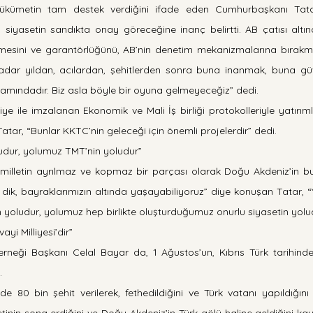
 hükümetin tam destek verdiğini ifade eden Cumhurbaşkanı Tatar
 siyasetin sandıkta onay göreceğine inanç belirtti. AB çatısı altın
lmesini ve garantörlüğünü, AB’nin denetim mekanizmalarına bırakm
adar yıldan, acılardan, şehitlerden sonra buna inanmak, buna güv
lamındadır. Biz asla böyle bir oyuna gelmeyeceğiz” dedi.
iye ile imzalanan Ekonomik ve Mali İş birliği protokolleriyle yatırıml
tar, “Bunlar KKTC’nin geleceği için önemli projelerdir” dedi.
udur, yolumuz TMT’nin yoludur”
illetin ayrılmaz ve kopmaz bir parçası olarak Doğu Akdeniz’in bu çal
z dik, bayraklarımızın altında yaşayabiliyoruz” diye konuşan Tatar, 
 yoludur, yolumuz hep birlikte oluşturduğumuz onurlu siyasetin yolud
ayi Milliyesi’dir”
rneği Başkanı Celal Bayar da, 1 Ağustos’un, Kıbrıs Türk tarihinde ü
.
’de 80 bin şehit verilerek, fethedildiğini ve Türk vatanı yapıldığın