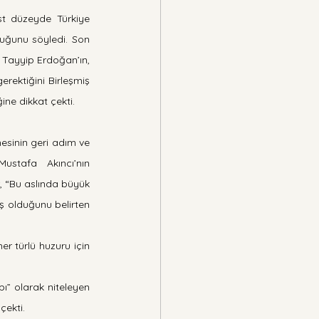
st düzeyde Türkiye 
uğunu söyledi. Son 
Tayyip Erdoğan’ın, 
rektiğini Birleşmiş 
ğine dikkat çekti.
sinin geri adım ve 
stafa Akıncı’nın 
 “Bu aslında büyük 
ş olduğunu belirten 
r türlü huzuru için 
” olarak niteleyen 
çekti.