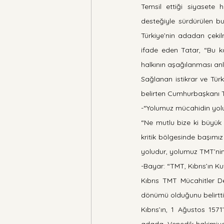
Temsil ettiği siyasete
desteğiyle sürdürülen bu
Türkiye’nin adadan çeki
ifade eden Tatar, “Bu k
halkının aşağılanması an
Sağlanan istikrar ve Türk
belirten Cumhurbaşkanı Ta
-“Yolumuz mücahidin yol
“Ne mutlu bize ki büyük m
kritik bölgesinde başımı
yoludur, yolumuz TMT’nin
-Bayar: “TMT, Kıbrıs’ın Kuv
Kıbrıs TMT Mücahitler De
dönümü olduğunu belirtti
Kıbrıs’ın, 1 Ağustos 1571