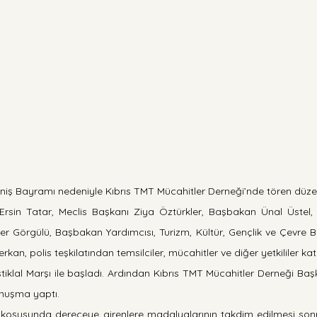
niş Bayramı nedeniyle Kıbrıs TMT Mücahitler Derneği’nde tören düzen
sin Tatar, Meclis Başkanı Ziya Öztürkler, Başbakan Ünal Üstel, G
r Görgülü, Başbakan Yardımcısı, Turizm, Kültür, Gençlik ve Çevre Bak
 erkan, polis teşkilatından temsilciler, mücahitler ve diğer yetkililer katı
tiklal Marşı ile başladı. Ardından Kıbrıs TMT Mücahitler Derneği Baş
nuşma yaptı.
 koşusunda dereceye girenlere madalyalarının takdim edilmesi son