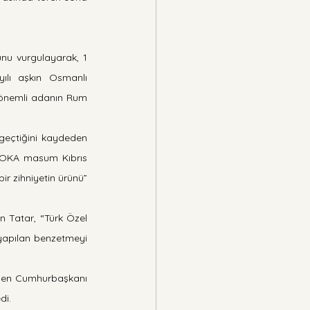
nu vurgulayarak, 1 
ılı aşkın Osmanlı 
 önemli adanın Rum 
geçtiğini kaydeden 
 EOKA masum Kıbrıs 
ir zihniyetin ürünü” 
n Tatar, “Türk Özel 
yapılan benzetmeyi 
eden Cumhurbaşkanı 
di.