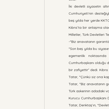
İki devletli siyasetin 
Cumhuriyeti’nin desteğiy
beş yılda her yerde KKTC
Kıbrıs’ta bir anlaşma olac
Milletler, Türk Devletleri T
-“Biz anavatanın garantö
“Son beş yılda bu siyase
egemenlik noktasında i
Cumhurbaşkanı olduğu dön
bir zafiyettir” dedi. Kıb
Tatar, “Çünkü siz ona ka
Tatar, “Biz anavatanın ga
Türk askerinin adadaki varl
Kurucu Cumhurbaşkanı Den
Tatar, Denktaş’ın, “Devle