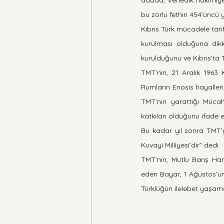
adada, Venedik hakimiyeti
bu zorlu fethin 454’üncü y
Kıbrıs Türk mücadele tari
kurulması olduğuna dik
kurulduğunu ve Kıbrıs’ta T
TMT’nin, 21 Aralık 1963 K
Rumların Enosis hayallerin
TMT’nin yarattığı Müca
katkıları olduğunu ifade et
Bu kadar yıl sonra TMT’y
Kuvayi Milliyesi’dir” dedi.
TMT’nin, Mutlu Barış Har
eden Bayar, 1 Ağustos’un
Türklüğün ilelebet yaşama