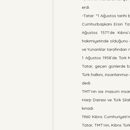
erdi.
-Tatar: “1 Ağustos tarihi 
Cumhurbaşkanı Ersin Tat
Ağustos 1571’de Kıbrıs’
hakimiyetinde olduğunu d
ve Yunanlılar tarafından 
1 Ağustos 1958’de Türk M
Tatar, geçen günlerde bi
Türk halkını, insanlarımız
dedi.
TMT’nin ise masum insanla
Harp Dairesi ve Türk Sil
kınadı.
1960 Kıbrıs Cumhuriyeti’
Tatar, TMT’nin, Kıbrıs Tü