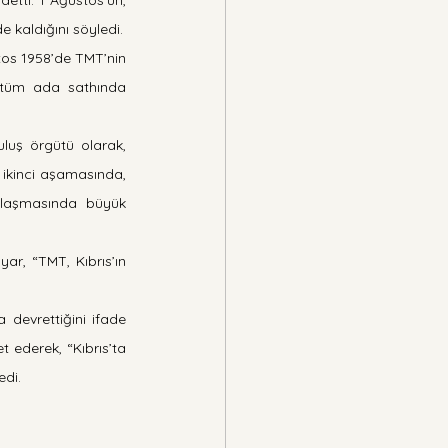
etti. 1 Ağustos’un, 
e kaldığını söyledi.
tos 1958’de TMT’nin 
 tüm ada sathında 
uluş örgütü olarak, 
 ikinci aşamasında, 
ulaşmasında büyük 
r, “TMT, Kıbrıs’ın 
devrettiğini ifade 
ederek, “Kıbrıs’ta 
edi.