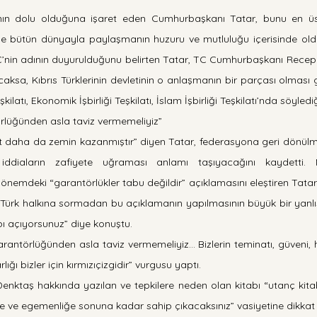
altının dolu olduğuna işaret eden Cumhurbaşkanı Tatar, bunu en ü
le bütün dünyayla paylaşmanın huzuru ve mutluluğu içerisinde old
’nin adının duyurulduğunu belirten Tatar, TC Cumhurbaşkanı Recep 
aksa, Kıbrıs Türklerinin devletinin o anlaşmanın bir parçası olması ge
eşkilatı, Ekonomik İşbirliği Teşkilatı, İslam İşbirliği Teşkilatı’nda söyledi
rlüğünden asla taviz vermemeliyiz”
t daha da zemin kazanmıştır” diyen Tatar, federasyona geri dönülme
ddiaların zafiyete uğraması anlamı taşıyacağını kaydetti. Mu
emdeki “garantörlükler tabu değildir” açıklamasını eleştiren Tatar,
rıs Türk halkına sormadan bu açıklamanın yapılmasının büyük bir yanlı
pı açıyorsunuz” diye konuştu.
rantörlüğünden asla taviz vermemeliyiz… Bizlerin teminatı, güveni, he
ığı bizler için kırmızıçizgidir” vurgusu yaptı.
ktaş hakkında yazılan ve tepkilere neden olan kitabı “utanç kitabı
te ve egemenliğe sonuna kadar sahip çıkacaksınız” vasiyetine dikkat 