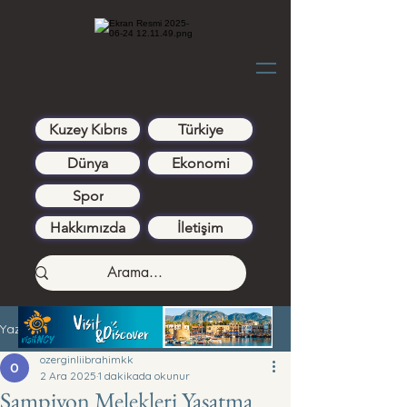
Kuzey Kıbrıs
Türkiye
Dünya
Ekonomi
Spor
Hakkımızda
İletişim
Yazı
ozerginliibrahimkk
2 Ara 2025
1 dakikada okunur
Şampiyon Melekleri Yaşatma