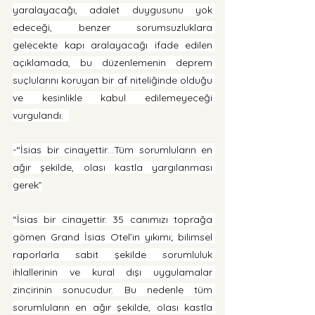
yaralayacağı, adalet duygusunu yok 
edeceği, benzer sorumsuzluklara 
gelecekte kapı aralayacağı ifade edilen 
açıklamada, bu düzenlemenin deprem 
suçlularını koruyan bir af niteliğinde olduğu 
ve kesinlikle kabul edilemeyeceği 
vurgulandı.  
-“İsias bir cinayettir…Tüm sorumluların en 
ağır şekilde, olası kastla yargılanması 
gerek”
“İsias bir cinayettir. 35 canımızı toprağa 
gömen Grand İsias Otel’in yıkımı; bilimsel 
raporlarla sabit şekilde sorumluluk 
ihlallerinin ve kural dışı uygulamalar 
zincirinin sonucudur. Bu nedenle tüm 
sorumluların en ağır şekilde, olası kastla 