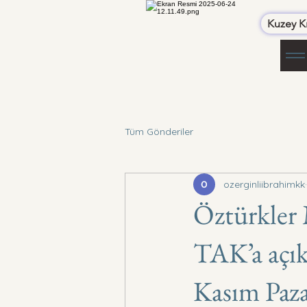
Kuzey Kı
Tüm Gönderiler
ozerginliibrahimkk
Öztürkler 
TAK’a açık
Kasım Paza