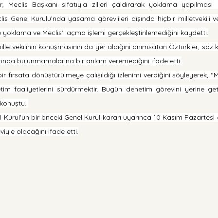
r, Meclis Başkanı sıfatıyla zilleri çaldırarak yoklama yapılması
s Genel Kurulu’nda yasama görevlileri dışında hiçbir milletvekili ve
yoklama ve Meclis’i açma işlemi gerçekleştirilemediğini kaydetti.
etvekilinin konuşmasının da yer aldığını anımsatan Öztürkler, söz 
londa bulunmamalarına bir anlam veremediğini ifade etti.
ir fırsata dönüştürülmeye çalışıldığı izlenimi verdiğini söyleyerek, “Mil
m faaliyetlerini sürdürmektir. Bugün denetim görevini yerine ge
 konuştu. 
l Kurul'un bir önceki Genel Kurul kararı uyarınca 10 Kasım Pazartesi
yle olacağını ifade etti.