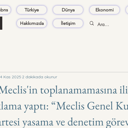
brıs
Türkiye
Dünya
Ekonomi
Hakkımızda
İletişim
4 Kas 2025
2 dakikada okunur
Meclis'in toplanamamasına il
lama yaptı: “Meclis Genel K
rtesi yasama ve denetim görev