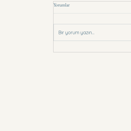
Yorumlar
Basın Bildirisi .,
Bir yorum yazın...