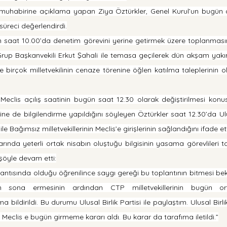
 muhabirine açıklama yapan Ziya Öztürkler, Genel Kurul’un bugün d
üreci değerlendirdi.
ün saat 10.00’da denetim görevini yerine getirmek üzere toplanması
up Başkanvekili Erkut Şahali ile temasa geçilerek dün akşam yakın 
e birçok milletvekilinin cenaze törenine öğlen katılma taleplerinin o
Meclis açılış saatinin bugün saat 12.30 olarak değiştirilmesi ko
lerine de bilgilendirme yapıldığını söyleyen Öztürkler saat 12.30’da Ulus
le Bağımsız milletvekillerinin Meclis’e girişlerinin sağlandığını ifade ett
arında yeterli ortak nisabın oluştuğu bilgisinin yasama görevlileri t
k şöyle devam etti:
ntısında olduğu öğrenilince saygı gereği bu toplantının bitmesi bekl
n sona ermesinin ardından CTP milletvekillerinin bugün or
bildirildi. Bu durumu Ulusal Birlik Partisi ile paylaştım. Ulusal Birlik
eclis e bugün girmeme kararı aldı. Bu karar da tarafıma iletildi.”