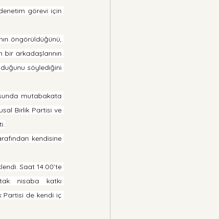
enetim görevi için 
nın öngörüldüğünü, 
bir arkadaşlarının 
lduğunu söylediğini 
nusunda mutabakata 
al Birlik Partisi ve 
i.
arafından kendisine 
endi. Saat 14.00’te 
tak nisaba katkı 
 Partisi de kendi iç 