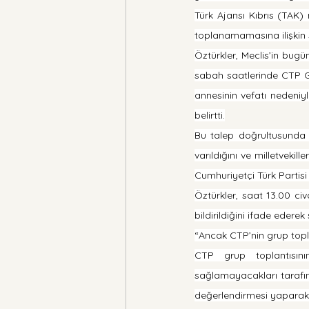
Türk Ajansı Kıbrıs (TAK)
toplanamamasına ilişkin s
Öztürkler, Meclis’in bug
sabah saatlerinde CTP Gr
annesinin vefatı nedeniyl
belirtti.
Bu talep doğrultusunda 
varıldığını ve milletvekil
Cumhuriyetçi Türk Partisi i
Öztürkler, saat 13.00 civ
bildirildiğini ifade edere
“Ancak CTP’nin grup topla
CTP grup toplantısını
sağlamayacakları tarafıma 
değerlendirmesi yaparak M