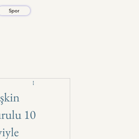
Spor
işkin
urulu 10
iyle