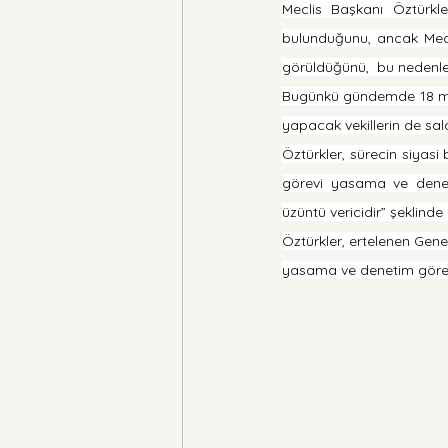
Meclis Başkanı Öztürkle
bulunduğunu, ancak Mecli
görüldüğünü,  bu nedenle 
Bugünkü gündemde 18 mill
yapacak vekillerin de sa
Öztürkler, sürecin siyasi b
görevi yasama ve deneti
üzüntü vericidir” şeklinde
Öztürkler, ertelenen Gene
yasama ve denetim görevi