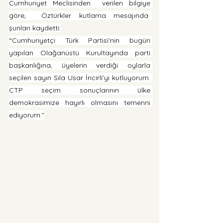
Cumhuriyet Meclisinden  verilen bilgiye 
göre,  Öztürkler kutlama mesajında  
şunları kaydetti:
“Cumhuriyetçi Türk Partisi’nin bugün 
yapılan Olağanüstü Kurultayında parti 
başkanlığına, üyelerin verdiği oylarla 
seçilen sayın Sıla Usar İncirli’yi kutluyorum. 
CTP seçim sonuçlarının ülke 
demokrasimize hayırlı olmasını temenni 
ediyorum.”