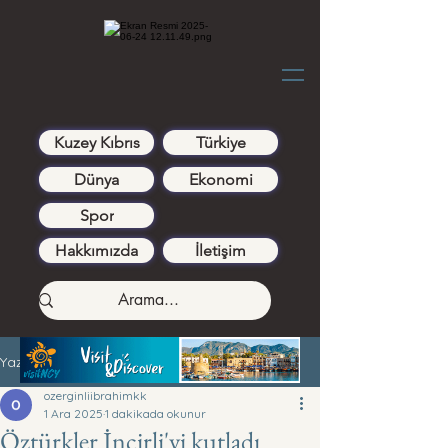
Kuzey Kıbrıs
Türkiye
Dünya
Ekonomi
Spor
Hakkımızda
İletişim
Yazı
ozerginliibrahimkk
1 Ara 2025
1 dakikada okunur
Öztürkler İncirli'yi kutladı