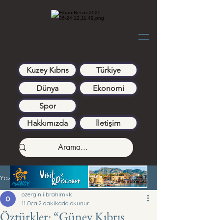
Kuzey Kıbrıs
Türkiye
Dünya
Ekonomi
Spor
Hakkımızda
İletişim
Yazı
ozerginliibrahimkk
11 Oca
2 dakikada okunur
Öztürkler: “Güney Kıbrıs