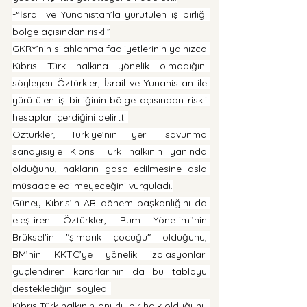
-“İsrail ve Yunanistan’la yürütülen iş birliği 
bölge açısından riskli”
GKRY’nin silahlanma faaliyetlerinin yalnızca 
Kıbrıs Türk halkına yönelik olmadığını 
söyleyen Öztürkler, İsrail ve Yunanistan ile 
yürütülen iş birliğinin bölge açısından riskli 
hesaplar içerdiğini belirtti.
Öztürkler, Türkiye’nin yerli savunma 
sanayisiyle Kıbrıs Türk halkının yanında 
olduğunu, hakların gasp edilmesine asla 
müsaade edilmeyeceğini vurguladı.
Güney Kıbrıs’ın AB dönem başkanlığını da 
eleştiren Öztürkler, Rum Yönetimi’nin 
Brüksel’in "şımarık çocuğu" olduğunu, 
BM’nin KKTC’ye yönelik izolasyonları 
güçlendiren kararlarının da bu tabloyu 
desteklediğini söyledi.
Kıbrıs Türk halkının onurlu bir halk olduğunu 