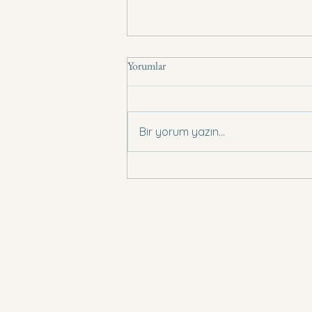
Yorumlar
Basın Bildirisi .,
Bir yorum yazın...