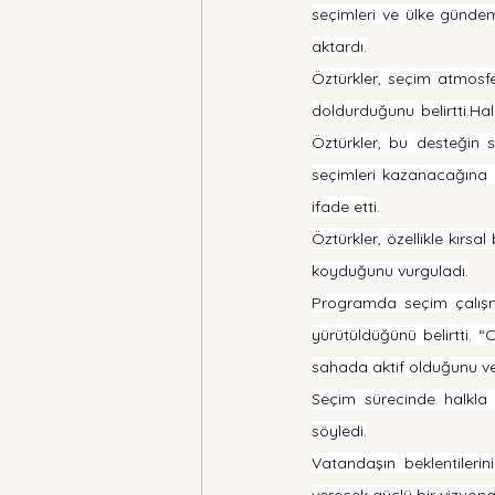
seçimleri ve ülke gündemi
aktardı.
Öztürkler, seçim atmosfe
doldurduğunu belirtti.Hal
Öztürkler, bu desteğin s
seçimleri kazanacağına o
ifade etti.
Öztürkler, özellikle kırsa
koyduğunu vurguladı.
Programda seçim çalışmal
yürütüldüğünü belirtti. “C
sahada aktif olduğunu ve
Seçim sürecinde halkla 
söyledi.
Vatandaşın beklentilerini
verecek güçlü bir vizyona