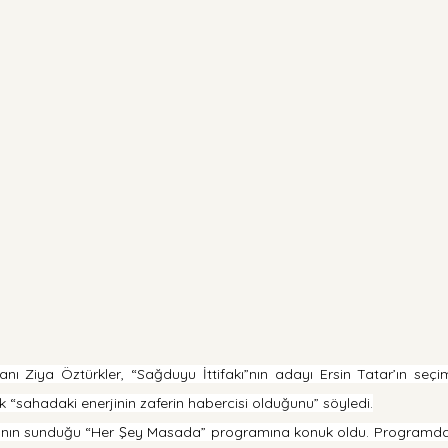
nı Ziya Öztürkler, “Sağduyu İttifakı”nın adayı Ersin Tatar’ın seçi
ek “sahadaki enerjinin zaferin habercisi olduğunu” söyledi.
ğlı’nın sunduğu “Her Şey Masada” programına konuk oldu. Programd