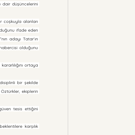
 dair düşüncelerini 
 coşkuyla alanları 
olduğunu ifade eden 
nın adayı Tatar’ın 
habercisi olduğunu 
ararlılığını ortaya 
plinli bir şekilde 
ztürkler, ekiplerin 
ven tesis ettiğini 
klentilere karşılık 