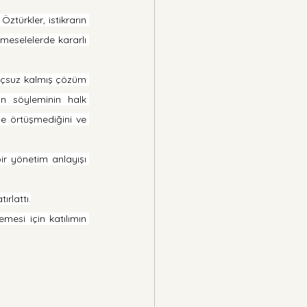
ztürkler, istikrarın 
meselelerde kararlı 
uçsuz kalmış çözüm 
n söyleminin halk 
e örtüşmediğini ve 
bir yönetim anlayışı 
rlattı.
mesi için katılımın 