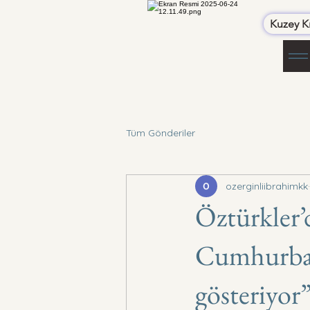
Kuzey Kı
Tüm Gönderiler
ozerginliibrahimkk
Öztürkler’
Cumhurbaşk
gösteriyor