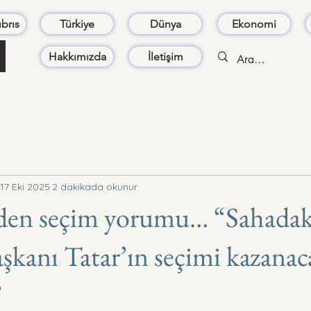
brıs
Türkiye
Dünya
Ekonomi
Hakkımızda
İletişim
17 Eki 2025
2 dakikada okunur
den seçim yorumu… “Sahadaki
anı Tatar’ın seçimi kazanac
”