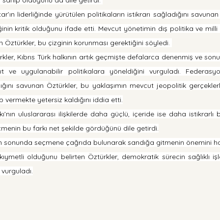
ın liderliğinde yürütülen politikaların istikrarı sağladığını savunan Ö
nin kritik olduğunu ifade etti. Mevcut yönetimin dış politika ve milli 
en Öztürkler, bu çizginin korunması gerektiğini söyledi. 
rkler, Kıbrıs Türk halkının artık geçmişte defalarca denenmiş ve son
t ve uygulanabilir politikalara yöneldiğini vurguladı. Federasyo
ığını savunan Öztürkler, bu yaklaşımın mevcut jeopolitik gerçeklerl
p vermekte yetersiz kaldığını iddia etti.
ı’nın uluslararası ilişkilerde daha güçlü, içeride ise daha istikrarlı 
menin bu farkı net şekilde gördüğünü dile getirdi.
n sonunda seçmene çağrıda bulunarak sandığa gitmenin önemini hatı
metli olduğunu belirten Öztürkler, demokratik sürecin sağlıklı işle
 vurguladı.