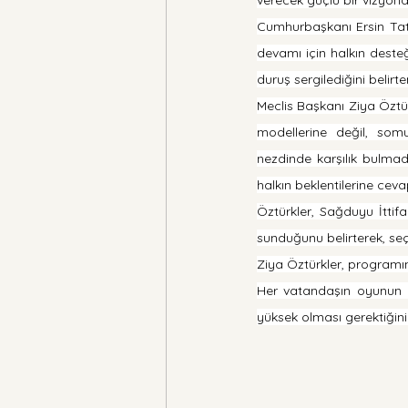
Cumhurbaşkanı Ersin Tatar’
devamı için halkın desteği
duruş sergilediğini belirt
Meclis Başkanı Ziya Öztü
modellerine değil, somu
nezdinde karşılık bulmad
halkın beklentilerine ceva
Öztürkler, Sağduyu İttifak
sunduğunu belirterek, seç
Ziya Öztürkler, programı
Her vatandaşın oyunun kıy
yüksek olması gerektiğini