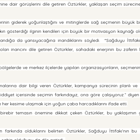
ne dair görüşlerini dile getiren Öztürkler, yaklaşan seçim sürecine
rinin giderek yoğunlaştığını ve mitinglerde sağ seçmenin büyük bir
kın gösterdiği ilginin kendileri için büyük bir motivasyon kaynağı 
andığa da yansıyacağına inandıklarını söyledi.  “Sağduyu İttifakı”
lan inancını dile getiren Öztürkler, sahadaki enerjinin bu zaferin 
l bölgelerde ve merkez ilçelerde yapılan organizasyonların, seçmenin k
arına dair bilgi veren Öztürkler, kampanya sürecinin planlı ve disi
iddiyet içerisinde seçimin farkındayız, ona göre çalışıyoruz.” diyen Ö
 her kesime ulaşmak için yoğun çaba harcadıklarını ifade etti.
birebir temasın önemine dikkat çeken Öztürkler, bu yaklaşımın gü
n farkında olduklarını belirten Öztürkler, Sağduyu İttifakı’nın bu be
 sahip olduğunu da dile getirdi. 